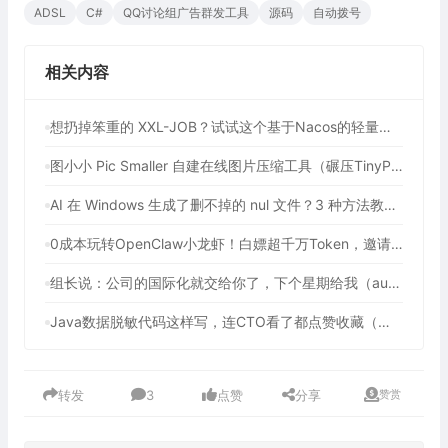
ADSL
C#
QQ讨论组广告群发工具
源码
自动拨号
相关内容
想扔掉笨重的 XXL-JOB？试试这个基于Nacos的轻量任务调度方案
图小小 Pic Smaller 自建在线图片压缩工具（碾压TinyPNG！90%开发者不知道的免费图像压缩利器）
AI 在 Windows 生成了删不掉的 nul 文件？3 种方法教你强制删除
0成本玩转OpenClaw小龙虾！白嫖超千万Token，邀请好友最高可享百亿Token，2年内有效（包含腾讯、七牛云等多个平台活动）
组长说：公司的国际化就交给你了，下个星期给我（auto-i18n-translation-plugins 前端全自动国际化插件）
Java数据脱敏代码这样写，连CTO看了都点赞收藏（提供3种方法解决数据脱敏问题）
转发
3
点赞
分享
赞赏