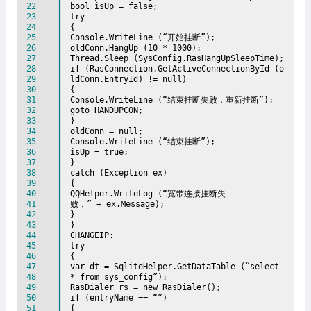
22
bool isUp = false;
23
try
24
{
25
Console.WriteLine (“开始挂断”);
26
oldConn.HangUp (10 * 1000);
27
Thread.Sleep (SysConfig.RasHangUpSleepTime);
28
if (RasConnection.GetActiveConnectionById (o
29
ldConn.EntryId) != null)
30
{
31
Console.WriteLine (“结束挂断失败，重新挂断”);
32
goto HANDUPCON;
33
}
34
oldConn = null;
35
Console.WriteLine (“结束挂断”);
36
isUp = true;
37
}
38
catch (Exception ex)
39
{
40
QQHelper.WriteLog (“宽带连接挂断失
41
败，” + ex.Message);
42
}
43
}
44
CHANGEIP:
45
try
46
{
47
var dt = SqliteHelper.GetDataTable (“select
48
* from sys_config”);
49
RasDialer rs = new RasDialer();
50
if (entryName == “”)
51
{