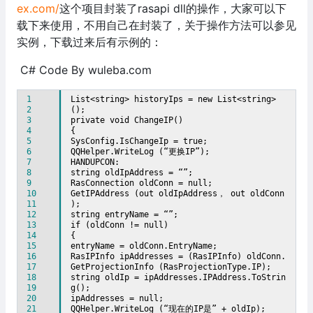
ex.com/
这个项目封装了rasapi dll的操作，大家可以下
载下来使用，不用自己在封装了，关于操作方法可以参见
实例，下载过来后有示例的：
C# Code By wuleba.com
1
List<string> historyIps = new List<string>
2
();
3
private void ChangeIP()
4
{
5
SysConfig.IsChangeIp = true;
6
QQHelper.WriteLog (“更换IP”);
7
HANDUPCON:
8
string oldIpAddress = “”;
9
RasConnection oldConn = null;
10
GetIPAddress (out oldIpAddress， out oldConn
11
);
12
string entryName = “”;
13
if (oldConn != null)
14
{
15
entryName = oldConn.EntryName;
16
RasIPInfo ipAddresses = (RasIPInfo) oldConn.
17
GetProjectionInfo (RasProjectionType.IP);
18
string oldIp = ipAddresses.IPAddress.ToStrin
19
g();
20
ipAddresses = null;
21
QQHelper.WriteLog (“现在的IP是” + oldIp);