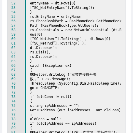
52
entryName = dt.Rows[0]
53
[“SC_NetEntryName”].ToString();
54
}
55
rs.EntryName = entryName;
56
rs.PhoneBookPath = RasPhoneBook.GetPhoneBook
57
Path (RasPhoneBookType.AllUsers);
58
rs.Credentials = new NetworkCredential (dt.R
59
ows[0]
60
[“SC_NetUser”].ToString() ， dt.Rows[0]
61
[“SC_NetPwd”].ToString() );
62
dt.Dispose();
63
rs.Dial();
64
rs.Dispose();
65
}
66
catch (Exception ex)
67
{
68
QQHelper.WriteLog (“宽带连接拨号失
69
败，” + ex.Message);
70
Thread.Sleep (SysConfig.DialFaildSleepTime);
71
goto CHANGEIP;
72
}
73
if (oldConn != null)
74
{
75
string ipAddresses = “”;
76
GetIPAddress (out ipAddresses， out oldConn)
77
;
78
oldConn = null;
79
if (oldIpAddress == ipAddresses)
80
{
81
QQHelper.WriteLog (“IP和上次重复，重新拨号”);