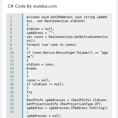
C# Code By wuleba.com
1
private void GetIPAddress (out string ipAddr
2
ess， out RasConnection oldConn)
3
{
4
oldConn = null;
5
ipAddress = “”;
6
var conns = RasConnection.GetActiveConnectio
7
ns();
8
foreach (var conn in conns)
9
{
10
if (conn.Device.DeviceType.ToLower() == “ppp
11
oe”)
12
{
13
oldConn = conn;
14
break;
15
}
16
}
17
conns = null;
18
if (oldConn != null)
19
{
20
try
21
{
22
RasIPInfo ipAddresses = (RasIPInfo) oldConn.
23
GetProjectionInfo (RasProjectionType.IP);
24
ipAddress = ipAddresses.IPAddress.ToString()
25
;
ipAddresses = null;