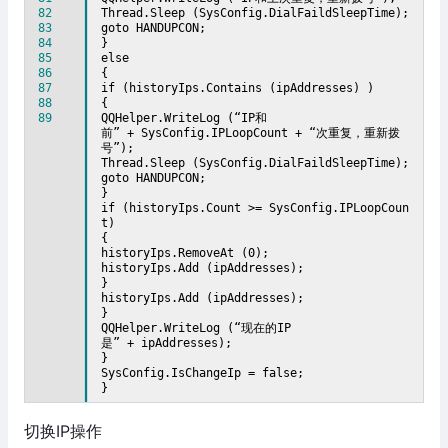
82
Thread.Sleep (SysConfig.DialFaildSleepTime);
83
goto HANDUPCON;
84
}
85
else
86
{
87
if (historyIps.Contains (ipAddresses) )
88
{
89
QQHelper.WriteLog (“IP和
前” + SysConfig.IPLoopCount + “次重复，重新拨
号”);
Thread.Sleep (SysConfig.DialFaildSleepTime);
goto HANDUPCON;
}
if (historyIps.Count >= SysConfig.IPLoopCoun
t)
{
historyIps.RemoveAt (0);
historyIps.Add (ipAddresses);
}
historyIps.Add (ipAddresses);
}
QQHelper.WriteLog (“现在的IP
是” + ipAddresses);
}
SysConfig.IsChangeIp = false;
}
切换IP操作