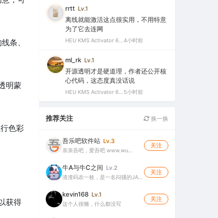
rrtt
Lv.1
离线就能激活这点很实用，不用特意
为了它去连网
HEU KMS Activator 64.0 简体中文版（支持激活最新版Windows/Office离线永久激活）
4小时前
的线条、
ml_rk
Lv.1
开源透明才是硬道理，作者还公开核
心代码，这态度真没话说
透明蒙
HEU KMS Activator 64.0 简体中文版（支持激活最新版Windows/Office离线永久激活）
5小时前
推荐关注
换一换
执行色彩
吾乐吧软件站
Lv.3
关注
亲亲吾吧，爱吾吧 www.wu…
牛A与牛C之间
Lv.2
关注
渣渣码农一枚，是一名闷骚的JA…
kevin168
Lv.1
关注
以获得
这个人很懒，什么都没写