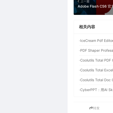
上一篇
相关内容
IceCream Pdf E
PDF Shaper Pr
Coolutils Total
Coolutils Total 
Coolutils Total
CyberPPT：用AI
转发