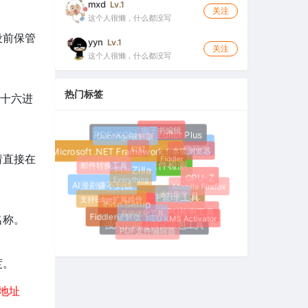
mxd
Lv.1
关注
这个人很懒，什么都没写
设前保管
yyn
Lv.1
关注
这个人很懒，什么都没写
热门标签
将十六进
电子书编辑
Duolingo破解版
PDF-XChange Editor Plus
钉钉
水狐浏览器
多媒体播放器
Fiddler
Microsoft .NET Framework 9.0
请直接在
邮件转换工具
硬件检测
Everything
FileZilla
GPU-Z
Mozilla Firefox
威力导演
AI漫剧赚不到钱
支持Edge扩展插件
文件管理工具
系统优化工具
Inno Setup
CPU检测工具
HEU KMS Activator
Fiddler破解版
名称。
强大的网络调试抓包工具
PDF文件编辑器
度。
地址