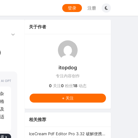
登录
注册
关于作者
）
itopdog
专注内容创作
 AI OPT
0
关注
0
粉丝
18
动态
复杂
+ 关注
格
及
适
相关推荐
IceCream Pdf Editor Pro 3.32 破解便携版（冰淇淋PDF编辑器）
看看