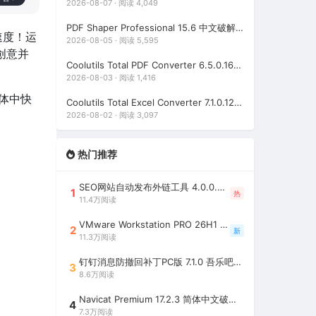
2026-08-07 · 阅读 4,049
PDF Shaper Professional 15.6 中文破解版（强大实用的全能PDF工具箱）
速度！运
2026-08-05 · 阅读 5,595
创意并
Coolutils Total PDF Converter 6.5.0.168 多语言激活版（PDF格式转换）
2026-08-03 · 阅读 1,416
媒体中快
Coolutils Total Excel Converter 7.1.0.128 中文破解版（Excel格式转换工具）
2026-08-02 · 阅读 3,097
热门推荐
SEO网站自动发布外链工具 4.0.0.0 吾乐吧优化版（智能代理狂刷外链）
1
热
11.4万阅读
VMware Workstation PRO 26H1 中文精简安装注册版 / 完整版（最好用的虚拟机软件）
2
新
11.3万阅读
钉钉消息防撤回补丁PC版 7.1.0 吾乐吧优化版（支持消息防撤回+钉钉多开+支持消息永不已读+去除钉钉水印）
3
8.6万阅读
Navicat Premium 17.2.3 简体中文破解版（多重数据库管理工具）
4
7.3万阅读