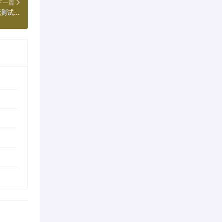
下一篇
Google为Chrome引入“ClusterFuzz”严酷测试环境