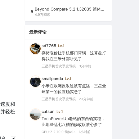
Beyond Compare 5.2.1.32035 简体中文注册版（超强文件/夹比较工具）
5
4.9万阅读
最新评论
sd7768
Lv.1
存储涨价让手机部门背锅，这算盘打
得我在三米外都听见了
三星手机首次季度亏损，中国市场仅剩0.1%份额背后的三大败因
3分钟前
smallpanda
Lv.1
小米在欧洲反攻这波有点猛，三星全
球第一的位置确实悬了
三星手机首次季度亏损，中国市场仅剩0.1%份额背后的三大败因
23分钟前
、速度和
存并轻松
catsun
Lv.1
TechPowerUp老站的东西确实稳，
比那些乱七八糟的修改版放心多了
GPU-Z 2.70.0 简体中文汉化版（显卡测试专业的软件）
1小时前
创意，可