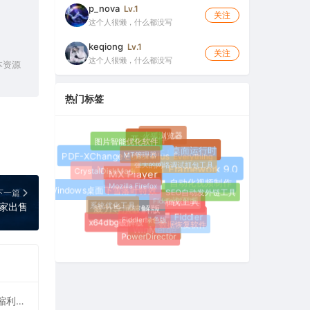
p_nova
Lv.1
关注
这个人很懒，什么都没写
keqiong
Lv.1
关注
这个人很懒，什么都没写
本资源
热门标签
火狐浏览器
图片智能优化软件
开源软件
MT管理器
.NET桌面运行时
Everything
PDF-XChange Editor Plus
强大的网络调试抓包工具
CrystalDiskMark
Microsoft .NET Framework 9.0
MX Player
Mozilla Firefox
自动化视频制作
SEO自动发外链工具
Windows桌面下雪落叶特效
下一篇
Fiddler破解版
系统优化工具
家出售
软件卸载工具
威力导演破解版
Fiddler绿色版
Fiddler
数据恢复软件
x64dbg破解版
WinMerge
PowerDirector
图小小 Pic Smaller 自建在线图片压缩工具（碾压TinyPNG！90%开发者不知道的免费图像压缩利器）