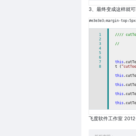
3、最终变成这样就可
#e3e3e3;margin-top:5px
1
//// cutT
2
3
//
4
5
6
7
this
.cutT
8
t (
“cutTo
this
.cutT
this
.cutT
this
.cutT
this
.cutT
飞度软件工作室 2012