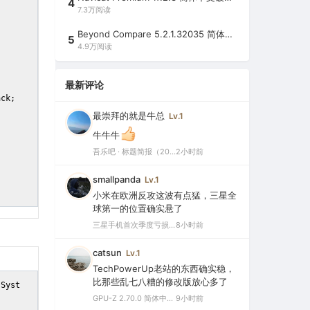
4
7.3万阅读
Beyond Compare 5.2.1.32035 简体中文注册版（超强文件/夹比较工具）
5
4.9万阅读
最新评论
ack;
最崇拜的就是牛总
Lv.1
牛牛牛
吾乐吧 · 标题简报（2026-08-08）
2小时前
smallpanda
Lv.1
小米在欧洲反攻这波有点猛，三星全
球第一的位置确实悬了
三星手机首次季度亏损，中国市场仅剩0.1%份额背后的三大败因
8小时前
catsun
Lv.1
TechPowerUp老站的东西确实稳，
比那些乱七八糟的修改版放心多了
(Syst
GPU-Z 2.70.0 简体中文汉化版（显卡测试专业的软件）
9小时前