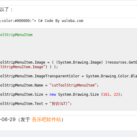
以了：
;color:#000000;"> C# Code By wuleba.com
oolStripMenuItem
oolStripMenuItem.Image = ( (System.Drawing.Image) (resources.Get
olStripMenuItem.Image”
) ) );
oolStripMenuItem.ImageTransparentColor = System.Drawing.Color.Bl
oolStripMenuItem.Name =
“cutToolStripMenuItem”
;
oolStripMenuItem.Size =
new
System.Drawing.Size (
161
,
22
);
oolStripMenuItem.Text =
“剪切(&T)”
;
-06-29（发于
吾乐吧软件站
）