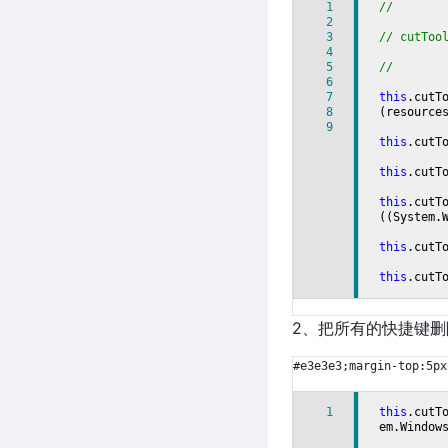
1
//
2
3
// cutToo
4
5
//
6
7
this
.cutT
8
(resource
9
this
.cutT
this
.cutT
this
.cutT
((System.
this
.cutT
this
.cutT
2、把所有的快捷键删
#e3e3e3;margin-top:5px
1
this
.cutT
em.Window