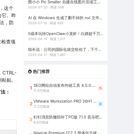
图小小 Pic Smaller 自建在线图片压缩工具（碾压TinyPNG！90%开发者不知道的免费图像压缩利器）
贴，这个
2026-07-20 · 阅读 508
会它。昨
AI 在 Windows 生成了删不掉的 nul 文件？3 种方法教你强制删除
法，防
2026-07-15 · 阅读 656
0成本玩转OpenClaw小龙虾！白嫖超千万Token，邀请好友最高可享百亿Token，2年内有效（包含腾讯、七牛云等多个平台活动）
2026-04-14 · 阅读 1,311
在检查项
组长说：公司的国际化就交给你了，下个星期给我（auto-i18n-translation-plugins 前端全自动国际化插件）
2025-04-17 · 阅读 1,487
热门推荐
CTRL-
制粘贴。
SEO网站自动发布外链工具 4.0.0.0 吾乐吧优化版（智能代理狂刷外链）
1
热
11.4万阅读
方法：
VMware Workstation PRO 26H1 中文精简安装注册版 / 完整版（最好用的虚拟机软件）
2
新
11.3万阅读
钉钉消息防撤回补丁PC版 7.1.0 吾乐吧优化版（支持消息防撤回+钉钉多开+支持消息永不已读+去除钉钉水印）
3
8.6万阅读
Navicat Premium 17.2.3 简体中文破解版（多重数据库管理工具）