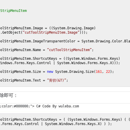
lStripMenuItem
oolStripMenuItem.Image = ((System.Drawing.Image)
s.GetObject(
“cutToolStripMenuItem.Image”
)));
oolStripMenuItem.ImageTransparentColor = System.Drawing.Color.Bl
oolStripMenuItem.Name =
“cutToolStripMenuItem”
;
oolStripMenuItem.ShortcutKeys = ((System.Windows.Forms.Keys)
Windows.Forms.Keys.Control | System.Windows.Forms.Keys.X)));
oolStripMenuItem.Size =
new
System.Drawing.Size(
161
,
22
);
oolStripMenuItem.Text =
“剪切(&T)”
;
除即可：
;color:#000000;"> C# Code By wuleba.com
oolStripMenuItem.ShortcutKeys = ( (System.Windows.Forms.Keys) ( 
s.Forms.Keys.Control | System.Windows.Forms.Keys.X) ) );