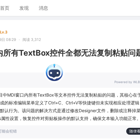
首页
发现
消息
Lv.3
日 08:29
·
阅读 3,312
内所有TextBox控件全都无法复制粘贴问
Powered by WLB
rm项目中MDI窗口内所有TextBox等文本控件无法复制粘贴的问题，其核心在
io自动生成的标准编辑菜单定义了Ctrl+C、Ctrl+V等快捷键但未实现相应处理逻
默认行为。该问题的解决方式是通过修改Designer文件，删除或注释掉
tKeys属性设置，恢复控件对剪贴板操作的默认支持，确保文本输入功能正常
也可能会犯错
随便