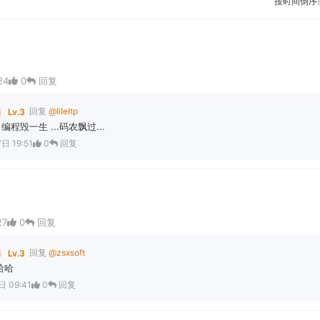
按时间倒序
24
0
回复
站
回复
@lileltp
Lv.3
程毁一生 ...码农飘过...
日 19:51
0
回复
27
0
回复
站
回复
@zsxsoft
Lv.3
哈哈
 09:41
0
回复