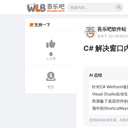
支持一下
吾乐吧软件站
发布于 2012年6月29
C# 解决窗口
0
人点赞
AI 总结
针对C# WinFo
赞赏
Visual Stud
而屏蔽了底层控件的
项中的Shortcu
总结由AI自动生成，AI