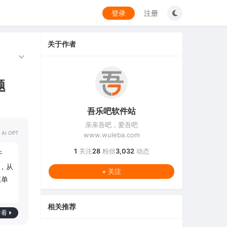
登录
注册
关于作者
题
吾乐吧软件站
亲亲吾吧，爱吾吧
 AI OPT
www.wuleba.com
1
关注
28
粉丝
3,032
动态
于
辑，从
+ 关注
菜单
。
相关推荐
看看