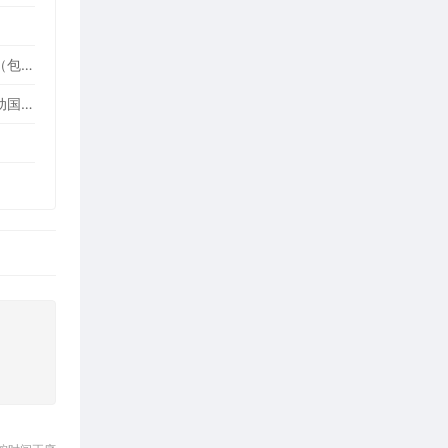
0成本玩转OpenClaw小龙虾！白嫖超千万Token，邀请好友最高可享百亿Token，2年内有效（包含腾讯、七牛云等多个平台活动）
组长说：公司的国际化就交给你了，下个星期给我（auto-i18n-translation-plugins 前端全自动国际化插件）