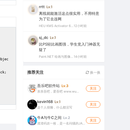
rrtt
Lv.1
离线就能激活这点很实用，不用特意
为了它去连网
HEU KMS Activator 64.0 简体中文版（支持激活最新版Windows/Office离线永久激活）
12小时前
sj_dc
Lv.1
比PS轻比画图强，学生党入门神器无
疑了
Paint.NET 绘画与图像处理软件 v5.1.12 官方版（Windows 免费开源图像编辑工具）
14小时前
Objec
推荐关注
换一换
ack;
吾乐吧软件站
Lv.3
关注
亲亲吾吧，爱吾吧 www.wu…
kevin168
Lv.1
关注
这个人很懒，什么都没写
牛A与牛C之间
Lv.2
关注
渣渣码农一枚，是一名闷骚的JA…