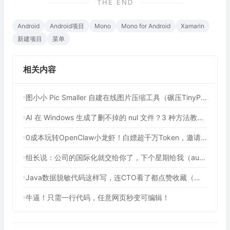
THE END
Android
Android项目
Mono
Mono for Android
Xamarin
新建项目
菜单
相关内容
图小小 Pic Smaller 自建在线图片压缩工具（碾压TinyPNG！90%开发者不知道的免费图像压缩利器）
AI 在 Windows 生成了删不掉的 nul 文件？3 种方法教你强制删除
0成本玩转OpenClaw小龙虾！白嫖超千万Token，邀请好友最高可享百亿Token，2年内有效（包含腾讯、七牛云等多个平台活动）
组长说：公司的国际化就交给你了，下个星期给我（auto-i18n-translation-plugins 前端全自动国际化插件）
Java数据脱敏代码这样写，连CTO看了都点赞收藏（提供3种方法解决数据脱敏问题）
牛逼！只需一行代码，任意网页秒变可编辑！