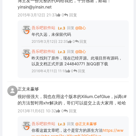
博主发一份完整的代码给我把，十分感谢，邮箱：
yinsin@yinsin.net
2015年3月12日 21:37
0
回复
吾乐吧软件站
回复
@隐心
Lv.3
年代久远，未保留代码
2015年3月12日 22:35
0
回复
吾乐吧软件站
回复
@隐心
Lv.3
昨天找到了原件，现在已经开源。此项目所有源码，
以及文档正式开源 244840771 加QQ群下载
2016年4月11日 11:18
0
回复
正文未赢够
很好很强大，我也在用这个版本的Xilium.CefGlue，js调c#
的方法暂时用xhr解决的，哥们可以提交上去大家用，哈哈
2013年11月6日 10:32
0
回复
吾乐吧软件站
回复
@正文未赢够
Lv.3
你看这篇文章吧，这个是官方的原生方法
https://ww
w.wuleba.com/?s=Xilium%20CefGlue