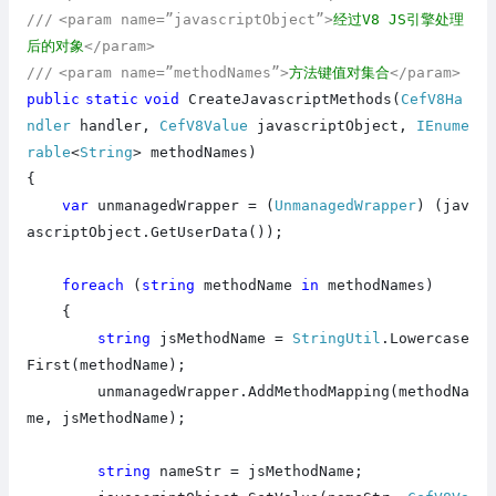
///
<param name=”javascriptObject”>
经过V8 JS引擎处理
后的对象
</param>
///
<param name=”methodNames”>
方法键值对集合
</param>
public
static
void
CreateJavascriptMethods(
CefV8Ha
ndler
handler,
CefV8Value
javascriptObject,
IEnume
rable
<
String
> methodNames)
{
var
unmanagedWrapper = (
UnmanagedWrapper
) (jav
ascriptObject.GetUserData());
foreach
(
string
methodName
in
methodNames)
{
string
jsMethodName =
StringUtil
.Lowercase
First(methodName);
unmanagedWrapper.AddMethodMapping(methodNa
me, jsMethodName);
string
nameStr = jsMethodName;