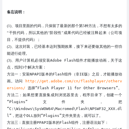
备忘说明：
(1)
、项目里面的代码，只保留了最新的那个第5种方法，不想有太多的
“干扰代码，所以其他的“阶段性”成果代码已经被注释起来（公司项
目，不提供代码）；
(2)
、这次封装，已经基本达到预期效果，接下来还要做其他的一些功
能进行处理。
用户计算机必须安装Adobe Flash组件才能播放动画，关于这
(3)
、
点，找到
个解决方案：
3
安装NPAPI版本的Flash组件（非IE版）之后，才能播放动
方法一：
画。访问
http://get.adobe.com/cn/flashplayer/otherv
ersions/
选择“Flash Player 11 for Other Browsers”
。
想要直接集成到浏览器里去，程序目录下，创建一个
方法二：如果
“Plugins”文件夹，把
“C:\Windows\SysWOW64\Macromed\Flash\NPSWF32_XXX.dl
l”，把这个DLL放到“Plugins”文件夹里去，就可以了
。
直接注册PPAPI版本的Flash组件，注册语法如下：
方法三：