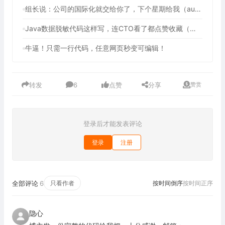
组长说：公司的国际化就交给你了，下个星期给我（auto-i18n-translation-plugins 前端全自动国际化插件）
Java数据脱敏代码这样写，连CTO看了都点赞收藏（提供3种方法解决数据脱敏问题）
牛逼！只需一行代码，任意网页秒变可编辑！
转发
6
点赞
分享
赞赏
登录后才能发表评论
登录
注册
全部评论
6
只看作者
按时间倒序
按时间正序
隐心