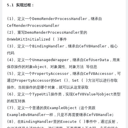
5
.1
实现过程：
(1)
、
定义一个
DemoRenderProcessHandler，继承自
CefRenderProcessHandler
(2)
、
重写DemoRenderProcessHandler
里的
OnWebKitInitialized ( )事件
(3)
、
定义一个BindingHandler，继承自CefV8Handler
，核心
代码
(4)
、定义一个UnmanagedWrapper，继承自CefUserData，用来
保存操作的对象
object
、对象属性、对象方法
等信息
(5)
、定义一个PropertyAccessor，继承自CefV8Accessor，可
通过
PropertyAccessor的
Get ()、Set ( )方法可以进行存取
操作。当前操作的是哪个对象，就可以从这里获取
(6)
、定义一个TypeUtil操作类，实现CefV8Value与object类型
的相互转换
(7)
、定义一个普通的类ExampleObject（这个类跟
ExampleBv8Handler一样，只是不再需要继承
CefV8Handle
）
(8)
、
在BindingHandler里的Execute ( )事件中，
通过反射，