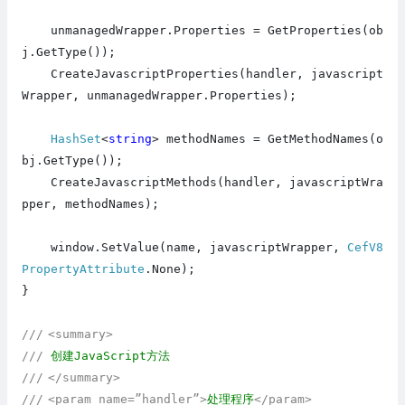
unmanagedWrapper.Properties = GetProperties(ob
j.GetType());
CreateJavascriptProperties(handler, javascript
Wrapper, unmanagedWrapper.Properties);
HashSet
<
string
> methodNames = GetMethodNames(o
bj.GetType());
CreateJavascriptMethods(handler, javascriptWra
pper, methodNames);
window.SetValue(name, javascriptWrapper,
CefV8
PropertyAttribute
.None);
}
///
<summary>
///
创建JavaScript方法
///
</summary>
///
<param name=”handler”>
处理程序
</param>