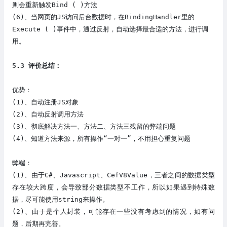
则会重新触发Bind ( )方法
(6)
、
当网页的JS访问后台数据时，
在BindingHandler里的
Execute ( )事件中，
通过反射，自动选择最合适的方法，进行调
用。
5
.3 评价总结：
优势：
(1)
、
自动注册JS对象
(2)
、
自动反射调用方法
(3)
、彻底解决方法一、方法二、方法三残留的弊端问题
(4)
、知道方法来源，所有操作“一对一”，不用担心重复问题
弊端：
(1)
、
由于
C#、Javascript、CefV8Value，三者之间
的
数据类型
存在较大跨度，会导致部分数据类型不工作，所以如果遇到特殊数
据，尽可能使用string来操作。
(2)
、由于是个人封装，可能存在一些没有考虑到的情况，如有问
题，后期再完善。