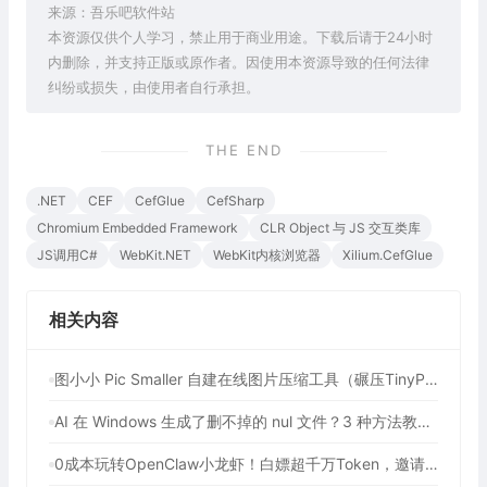
来源：吾乐吧软件站
本资源仅供个人学习，禁止用于商业用途。下载后请于24小时
内删除，并支持正版或原作者。因使用本资源导致的任何法律
纠纷或损失，由使用者自行承担。
THE END
.NET
CEF
CefGlue
CefSharp
Chromium Embedded Framework
CLR Object 与 JS 交互类库
JS调用C#
WebKit.NET
WebKit内核浏览器
Xilium.CefGlue
相关内容
图小小 Pic Smaller 自建在线图片压缩工具（碾压TinyPNG！90%开发者不知道的免费图像压缩利器）
AI 在 Windows 生成了删不掉的 nul 文件？3 种方法教你强制删除
0成本玩转OpenClaw小龙虾！白嫖超千万Token，邀请好友最高可享百亿Token，2年内有效（包含腾讯、七牛云等多个平台活动）