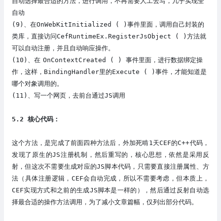
自动选择最合适的方法，进行调用，不再需要人工去写，几乎实现全
自动
(9)
、
在
OnWebKitInitialized ( )事件
里面
，
调用自己封装的
类库
，直接访问
CefRuntimeEx.RegisterJsObject
( )方法就
可以自动注册，并且自动响应操作。
(10)
、在
OnContextCreated
( ) 事件里面，进行数据绑定操
作，这样，
BindingHandler里的Execute ( )事件
，才能知道是
哪个对象调用的。
(11)
、
写一个网页，去前台通过JS调用
5
.2 核心代码：
这个方法，
是完成了前面四种方法后，外加死啃
1天CEF的C++代码，
发现了原生的JS注册机制，然后重写的，核心思想
，
依然是
采用反
射
，但这次不需要生成对应的
JS脚本代码，只需要直接注册属性、方
法（具体注册逻辑，CEF会自动完成，所以不需要考虑，但本质上，
CEF实现方式和之前的生成JS脚本是一样的），然后通过反射自动选
择最合适的操作方法调用，
为了减小文章篇幅，仅列出部分代码。