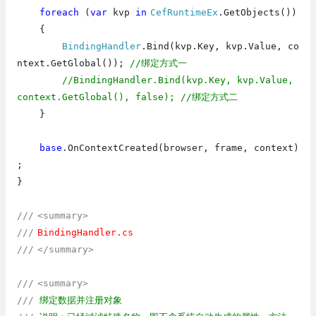
foreach
(
var
kvp
in
CefRuntimeEx
.GetObjects())
{
BindingHandler
.Bind(kvp.Key, kvp.Value, co
ntext.GetGlobal());
//绑定方式一
//BindingHandler.Bind(kvp.Key, kvp.Value,
context.GetGlobal(), false); //绑定方式二
}
base
.OnContextCreated(browser, frame, context)
;
}
///
<summary>
///
BindingHandler.cs
///
</summary>
///
<summary>
///
绑定数据并注册对象