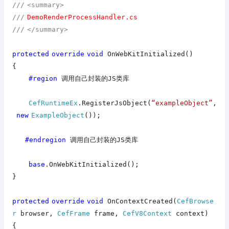
///
<summary>
///
DemoRenderProcessHandler.cs
///
</summary>
protected
override
void
OnWebKitInitialized()
{
#region
调用自己封装的JS类库
CefRuntimeEx
.RegisterJsObject(
“exampleObject”
,
new
ExampleObject
());
#endregion
调用自己封装的JS类库
base
.OnWebKitInitialized();
}
protected
override
void
OnContextCreated(
CefBrowse
r
browser,
CefFrame
frame,
CefV8Context
context)
{