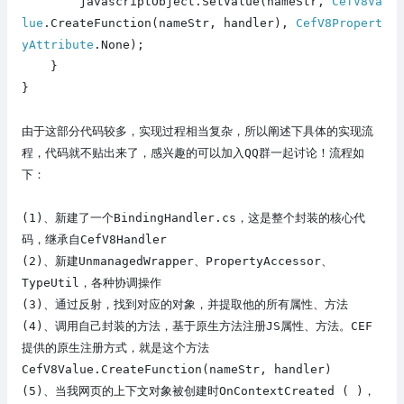
javascriptObject.SetValue(nameStr,
CefV8Va
lue
.CreateFunction(nameStr, handler),
CefV8Propert
yAttribute
.None);
}
}
由于这部分代码较多，实现过程
相当
复杂，所以阐述下具体的实现流
程，代码就不贴出来了，感兴趣的可以加入QQ群一起讨论！流程如
下：
(1)
、新建了一个BindingHandler.cs，这是整个封装的核心代
码，继承自CefV8Handler
(2)
、
新建
UnmanagedWrapper、PropertyAccessor、
TypeUtil，各种协调操作
(3)
、通过反射，找到对应的对象，并提取他的所有属性、方法
(4)
、
调用自己封装的方法，基于原生方法注册JS属性、方法。CEF
提供的原生注册方式，就是这个方法
CefV8Value.CreateFunction(nameStr, handler)
(5)
、当我网页的上下文对象被创建时
OnContextCreated
( )
，