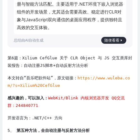
册与智能方法匹配。主要适用于.NET环境下嵌入浏览器
组件的开发场景，尤其适合需要高效、稳定进行CLR对
象与JavaScript双向通信的桌面应用程序，提供独特且
高效的交互体验。
随便看看
第6篇：Xilium CefGlue 关于 CLR Object 与 JS 交互类库封
装报告：自动注册JS脚本+自动反射方法分析
本文转自“吾乐吧软件站”，原文链接：
https://www.wuleba.co
m/?s=Xilium%20CefGlue
感兴趣的，可以加入：
WebKit/Blink 内核浏览器开发 QQ交流
群：244840771
开发语言为：.NET/C++ 方向
5、
第
五
种方法，
全自动注册与
反射
方法分析