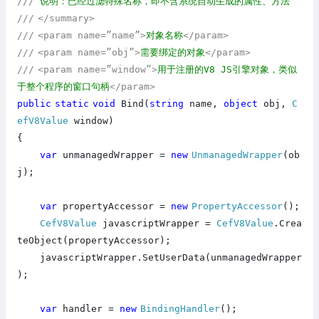
///
说明：已经过滤特殊名称，即不含系统自动生成的属性、方法
///
</summary>
///
<param name=”name”>
对象名称
</param>
///
<param name=”obj”>
需要绑定的对象
</param>
///
<param name=”window”>
用于注册的V8 JS引擎对象，类似
于整个程序的窗口句柄
</param>
public
static
void
Bind(
string
name,
object
obj,
C
efV8Value
window)
{
var
unmanagedWrapper =
new
UnmanagedWrapper
(ob
j);
var
propertyAccessor =
new
PropertyAccessor
();
CefV8Value
javascriptWrapper =
CefV8Value
.Crea
teObject(propertyAccessor);
javascriptWrapper.SetUserData(unmanagedWrapper
);
var
handler =
new
BindingHandler
();