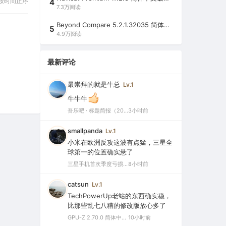
按时间正序
4
7.3万阅读
Beyond Compare 5.2.1.32035 简体中文注册版（超强文件/夹比较工具）
5
4.9万阅读
最新评论
最崇拜的就是牛总
Lv.1
牛牛牛
吾乐吧 · 标题简报（2026-08-08）
3小时前
smallpanda
Lv.1
小米在欧洲反攻这波有点猛，三星全
球第一的位置确实悬了
三星手机首次季度亏损，中国市场仅剩0.1%份额背后的三大败因
8小时前
catsun
Lv.1
TechPowerUp老站的东西确实稳，
比那些乱七八糟的修改版放心多了
GPU-Z 2.70.0 简体中文汉化版（显卡测试专业的软件）
10小时前