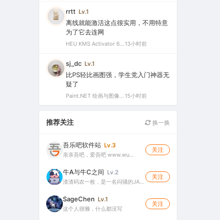
rrtt
Lv.1
离线就能激活这点很实用，不用特意
为了它去连网
HEU KMS Activator 64.0 简体中文版（支持激活最新版Windows/Office离线永久激活）
13小时前
sj_dc
Lv.1
比PS轻比画图强，学生党入门神器无
疑了
Paint.NET 绘画与图像处理软件 v5.1.12 官方版（Windows 免费开源图像编辑工具）
15小时前
推荐关注
换一换
吾乐吧软件站
Lv.3
关注
亲亲吾吧，爱吾吧 www.wu…
牛A与牛C之间
Lv.2
关注
渣渣码农一枚，是一名闷骚的JA…
SageChen
Lv.1
关注
这个人很懒，什么都没写