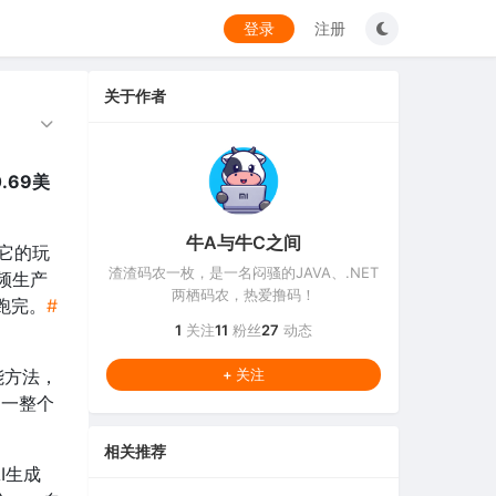
登录
注册
关于作者
.69美
牛A与牛C之间
。它的玩
渣渣码农一枚，是一名闷骚的JAVA、.NET
频生产
两栖码农，热爱撸码！
己跑完。
#
1
关注
11
粉丝
27
动态
能方法，
+ 关注
了一整个
相关推荐
I生成