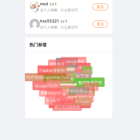
mxd
Lv.1
关注
这个人很懒，什么都没写
hxs55321
Lv.1
关注
这个人很懒，什么都没写
热门标签
Fiddler破解版
硬件检测
钉钉PC版
OPPO
多媒体播放器
钉钉
Fiddler绿色版
PDF-XChange
PDF-XChange Editor Plus
邮件转换工具
.NET Runtime
CrystalDiskMark
数据恢复软件
Google Earth
CPU-Z
Everything
视频编辑软件
文字转语音工具
FileZilla
Inno Setup
GPU-Z
Fiddler
R-Studio
Topaz Video Studio
威力导演破解版