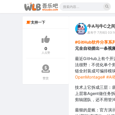
支持一下
牛A与牛C之
发布于 7月8日 03:1
#GitHub软件分享系
元全自动搓出一条视
0
人点赞
最近GitHub上有个开
法很野：不优化单个剪
链全封装成可编排模块，
OpenMontage#
#A
赞赏
技术上它拆成三层：底
上层靠Agent做任
剪辑团队，还不用管
最狠的是账：官方演示