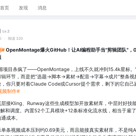
首页
发现
消息
间
Lv.2
0
·
阅读 320
列#
OpenMontage爆火GitHub！让AI编程助手当"剪辑团队"，0
频
源项目杀疯了——OpenMontage，上线不久就冲到15.4k星标
辑环节，而是把”选题→脚本→素材→配音→字幕→成片”整条视
你只要对着Claude Code或Cursor提个需求，剩下的它自
I视频制作#
层接Kling、Runway这些生成模型加开放素材库，中层封好技
务拆解和调度。内置52个工具模块+12条标准化流水线，相当于雇
沟通成本。
单条视频成本压到约0.69美元，而且能接真实素材库，不是纯A