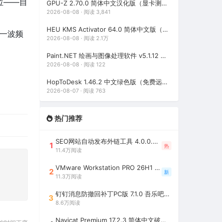
位——自
GPU-Z 2.70.0 简体中文汉化版（显卡测试专业的软件）
2026-08-08 · 阅读 3,841
HEU KMS Activator 64.0 简体中文版（支持激活最新版Windows/Office离线永久激活）
的一波频
2026-08-08 · 阅读 2.1万
Paint.NET 绘画与图像处理软件 v5.1.12 官方版（Windows 免费开源图像编辑工具）
2026-08-08 · 阅读 122
HopToDesk 1.46.2 中文绿色版（免费远程协助工具）
2026-08-07 · 阅读 763
热门推荐
SEO网站自动发布外链工具 4.0.0.0 吾乐吧优化版（智能代理狂刷外链）
1
热
11.4万阅读
VMware Workstation PRO 26H1 中文精简安装注册版 / 完整版（最好用的虚拟机软件）
2
新
11.3万阅读
钉钉消息防撤回补丁PC版 7.1.0 吾乐吧优化版（支持消息防撤回+钉钉多开+支持消息永不已读+去除钉钉水印）
3
8.6万阅读
Navicat Premium 17.2.3 简体中文破解版（多重数据库管理工具）