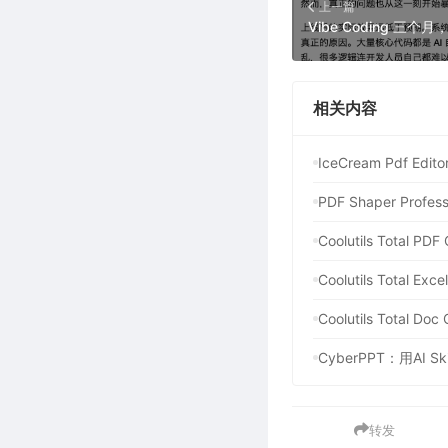
上一篇
相关内容
IceCream Pdf E
PDF Shaper Pr
Coolutils Total
Coolutils Total 
Coolutils Total
CyberPPT：用AI
转发