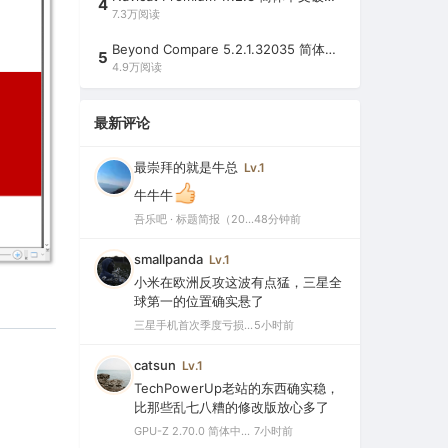
4
7.3万阅读
Beyond Compare 5.2.1.32035 简体中文注册版（超强文件/夹比较工具）
5
4.9万阅读
最新评论
最崇拜的就是牛总
Lv.1
牛牛牛
吾乐吧 · 标题简报（2026-08-08）
48分钟前
smallpanda
Lv.1
小米在欧洲反攻这波有点猛，三星全
球第一的位置确实悬了
三星手机首次季度亏损，中国市场仅剩0.1%份额背后的三大败因
5小时前
catsun
Lv.1
TechPowerUp老站的东西确实稳，
比那些乱七八糟的修改版放心多了
GPU-Z 2.70.0 简体中文汉化版（显卡测试专业的软件）
7小时前