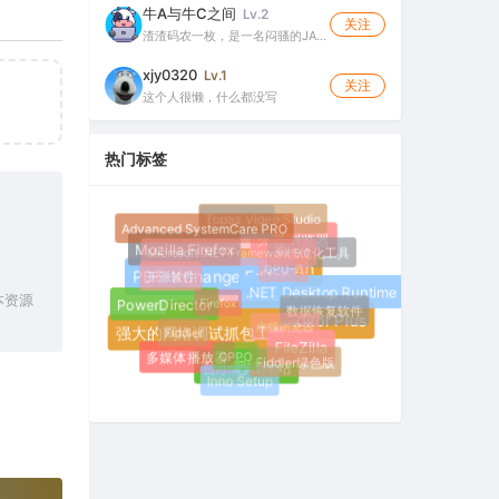
牛A与牛C之间
Lv.2
关注
渣渣码农一枚，是一名闷骚的JA…
xjy0320
Lv.1
关注
这个人很懒，什么都没写
热门标签
Topaz Video Studio
Advanced SystemCare PRO
R-Studio
火狐浏览器
Microsoft .NET Framework 9.0
系统优化工具
Mozilla Firefox
GPU-Z
开源软件
Google Earth
PDF-XChange Editor
Firefox
.NET Desktop Runtime
本资源
PowerDirector
数据恢复软件
水狐浏览器
Fiddler
PDF-XChange Editor Plus
强大的网络调试抓包工具
OPPO
FileZilla
多媒体播放器
Fiddler绿色版
吾乐吧软件站
Inno Setup