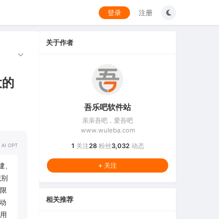
登录
注册
关于作者
大的
吾乐吧软件站
亲亲吾吧，爱吾吧
www.wuleba.com
1
关注
28
粉丝
3,032
动态
 AI OPT
创建、
+ 关注
识别
限
相关推荐
动
用