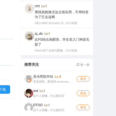
rrtt
Lv.1
离线就能激活这点很实用，不用特意
为了它去连网
HEU KMS Activator 64.0 简体中文版（支持激活最新版Windows/Office离线永久激活）
10小时前
sj_dc
Lv.1
比PS轻比画图强，学生党入门神器无
疑了
Paint.NET 绘画与图像处理软件 v5.1.12 官方版（Windows 免费开源图像编辑工具）
12小时前
推荐关注
换一换
吾乐吧软件站
Lv.3
关注
亲亲吾吧，爱吾吧 www.wu…
下载
wd
Lv.1
关注
这个人很懒，什么都没写
DTOO
Lv.1
关注
这个人很懒，什么都没写