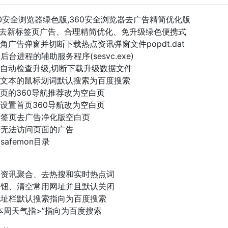
60安全浏览器绿色版,360安全浏览器去广告精简优化版
、去新标签页广告、合理精简优化、免升级绿色便携式
l去右下角广告弹窗并切断下载热点资讯弹窗文件popdt.dat
台进程的辅助服务程序(sesvc.exe)
ll禁止自动检查升级,切断下载升级数据文件
ll选中文本的鼠标划词默认搜索为百度搜索
ll标签页的360导航推荐改为空白页
ll主页设置首页360导航改为空白页
标签页去广告净化版空白页
页无法访问页面的广告
asafemon目录
去资讯聚合、去热搜和实时热点词
按钮、清空常用网址并且默认关闭
地址栏默认搜索指向为百度搜索
看本周天气指>”指向为百度搜索