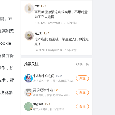
rrtt
Lv.1
离线就能激活这点很实用，不用特意
为了它去连网
功能。它
HEU KMS Activator 64.0 简体中文版（支持激活最新版Windows/Office离线永久激活）
15小时前
提高浏览
sj_dc
Lv.1
比PS轻比画图强，学生党入门神器无
okie
疑了
Paint.NET 绘画与图像处理软件 v5.1.12 官方版（Windows 免费开源图像编辑工具）
17小时前
速度并保
推荐关注
换一换
操作，如
牛A与牛C之间
Lv.2
关注
技术，帮
渣渣码农一枚，是一名闷骚的JA…
吾乐吧软件站
Lv.3
化浏览器
关注
亲亲吾吧，爱吾吧 www.wu…
dfgsdf
Lv.1
关注
这个人很懒，什么都没写