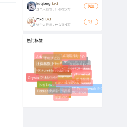
keqiong
Lv.1
关注
这个人很懒，什么都没写
mxd
Lv.1
关注
这个人很懒，什么都没写
热门标签
.NET桌面运行时
水狐浏览器
Advanced SystemCare PRO
钉钉
多媒体播放器
微信多开补丁
PDF-XChange Editor Plus
社保基数上升
MX Player
Fiddler绿色版
.NET Desktop Runtime
Revo Uninstaller
xTerminal
硬件检测
CrystalDiskMark
Hasleo Backup Suite破解版
Inno Setup
大模型网关
.NET Runtime
安卓文件管理器
Microsoft .NET Framework 9.0
PDF-XChange
Fiddler破解版
CPU-Z
破解VIP