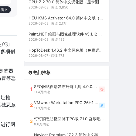
GPU-Z 2.70.0 简体中文汉化版（显卡测试专业的软件）
2026-08-08 · 阅读 3,856
看看
HEU KMS Activator 64.0 简体中文版（支持激活最新版Windows/Office离线永久激活）
2026-08-08 · 阅读 2.1万
Paint.NET 绘画与图像处理软件 v5.1.12 官方版（Windows 免费开源图像编辑工具）
2026-08-08 · 阅读 135
防护功
HopToDesk 1.46.2 中文绿色版（免费远程协助工具）
了多项创
2026-08-07 · 阅读 773
全浏览器
热门推荐
仿冒等恶
SEO网站自动发布外链工具 4.0.0.0 吾乐吧优化版（智能代理狂刷外链）
1
热
11.4万阅读
网址推
VMware Workstation PRO 26H1 中文精简安装注册版 / 完整版（最好用的虚拟机软件）
拦截恶意
2
新
11.3万阅读
钉钉消息防撤回补丁PC版 7.1.0 吾乐吧优化版（支持消息防撤回+钉钉多开+支持消息永不已读+去除钉钉水印）
3
户进行网
8.6万阅读
Navicat Premium 17.2.3 简体中文破解版（多重数据库管理工具）