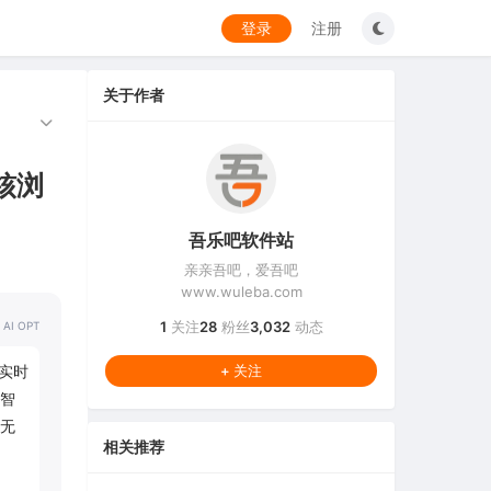
登录
注册
关于作者
双核浏
吾乐吧软件站
亲亲吾吧，爱吾吧
www.wuleba.com
1
关注
28
粉丝
3,032
动态
 AI OPT
实时
+ 关注
智
无
相关推荐