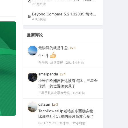
4
7.3万阅读
Beyond Compare 5.2.1.32035 简体中文注册版（超强文件/夹比较工具）
5
4.9万阅读
最新评论
最崇拜的就是牛总
Lv.1
牛牛牛
吾乐吧 · 标题简报（2026-08-08）
6小时前
smallpanda
Lv.1
小米在欧洲反攻这波有点猛，三星全
球第一的位置确实悬了
三星手机首次季度亏损，中国市场仅剩0.1%份额背后的三大败因
11小时前
catsun
Lv.1
TechPowerUp老站的东西确实稳，
比那些乱七八糟的修改版放心多了
GPU-Z 2.70.0 简体中文汉化版（显卡测试专业的软件）
12小时前