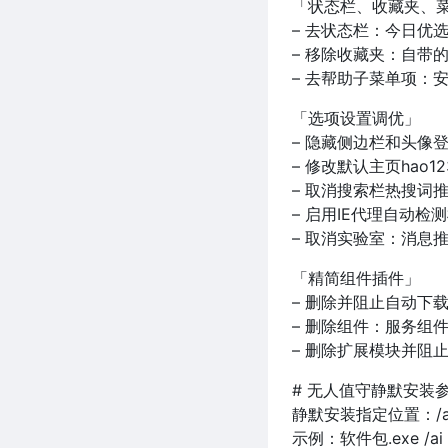
「状态栏、收藏夹、
– 去状态栏：今日优
– 移除收藏夹：自带
– 去帮助子菜单项：
「选项设置调优」
– 隐藏侧边栏和头像
– 修改默认主页hao
– 取消搜索栏热搜词
– 启用IE代理自动检测
– 取消实验室：消息推
「精简组件插件」
– 删除并阻止自动下
– 删除组件：服务组
– 删除扩展模块并阻
# 无人值守静默安装参
静默安装指定位置：/ai /
示例：软件包.exe /ai /g