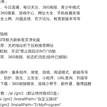
菜单」
选、今日直播、每日关注、360画报、青少年模式
的360搜索、游戏中心、网址大全、手机收藏夹项
安全上网、问题反馈、官方论坛、检查新版本等等
登陆框
123导航为新标签页净化版
推荐、关闭地址栏下拉框推荐网址
机制、开启“禁止跟踪(DNT)”功能
荐、360画报、状态栏消息(组件已移除)
载插件：服务组件、便签、游戏、阅读模式、邮箱等等
件、防护、医生、云安全、小程序、URL查询、升级等
止下载：360画报模块、游戏小帮手、邮件通、微博提醒
数：/ai /gm2（默认绝对路径D盘）
gm2 /InstallPath=”自定义路径”
m2 /InstallPath=”D:MyProgram”