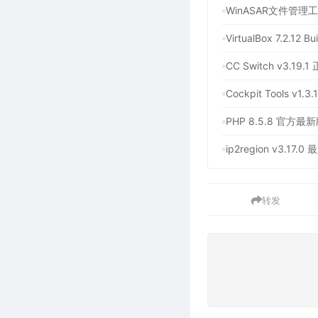
VirtualBox 7.
CC Switch v3
PHP 8.5.8 
ip2region v3
转发