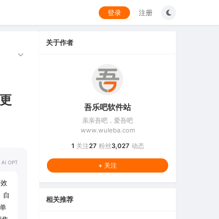
登录
注册
关于作者
止更
吾乐吧软件站
亲亲吾吧，爱吾吧
www.wuleba.com
1
关注
27
粉丝
3,027
动态
 AI OPT
+ 关注
高效
、自
相关推荐
现单