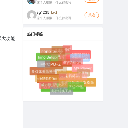
这个人很懒，什么都没写
sg1235
Lv.1
关注
这个人很懒，什么都没写
热门标签
现强大功能
钉钉
PDF-XChange
硬件检测
开源软件
.NET桌面运行时
火狐浏览器
Inno Setup
系统优化工具
Firefox
Everything
CPU-Z
Mozilla Firefox
MX Player
比亚迪
多媒体播放器
ASAR文件打包工具
Win11低内存版
水狐浏览器
.NET Runtime
系统优化
洛雪音乐助手安卓版
XYplorer
威力导演
ASP.NET Core Runtime
邮件转换工具