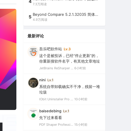
4
7.3万阅读
Beyond Compare 5.2.1.32035 简体中文注册版（超强文件/夹比较工具）
5
4.9万阅读
最新评论
吾乐吧软件站
Lv.3
这个是被投诉，已经“停止更新”的，
你重新搜软件名字，有其他文章地址
JetBrains ReSharper 2021.2.1 Ultimate 官方最新破解版+注册机（VS最好用的插件，停止更新）
6小时前
nini
Lv.1
系统自带卸载确实不干净，残留一堆
垃圾
IObit Uninstaller Pro 15.5.0.11 绿色特别版（强大的软件卸载工具）
10小时前
baisedebing
Lv.1
先下过来看看
PDF Shaper Professional 15.6 中文破解版（强大实用的全能PDF工具箱）
15小时前