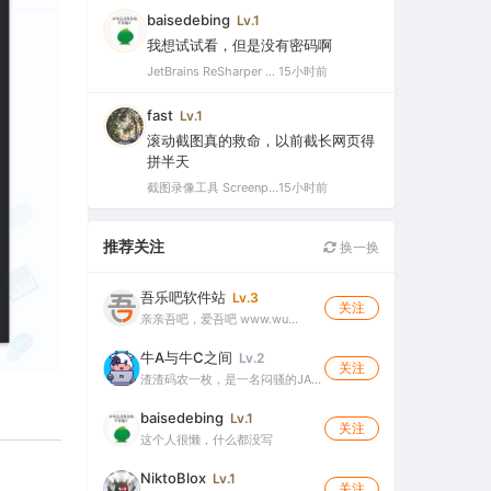
baisedebing
Lv.1
我想试试看，但是没有密码啊
JetBrains ReSharper 2021.2.1 Ultimate 官方最新破解版+注册机（VS最好用的插件，停止更新）
15小时前
fast
Lv.1
滚动截图真的救命，以前截长网页得
拼半天
截图录像工具 Screenpresso Pro v2.2.12 多语便携版（截图录屏二合一的轻量工具）
15小时前
推荐关注
换一换
吾乐吧软件站
Lv.3
关注
亲亲吾吧，爱吾吧 www.wu…
牛A与牛C之间
Lv.2
关注
渣渣码农一枚，是一名闷骚的JA…
baisedebing
Lv.1
关注
这个人很懒，什么都没写
NiktoBlox
Lv.1
关注