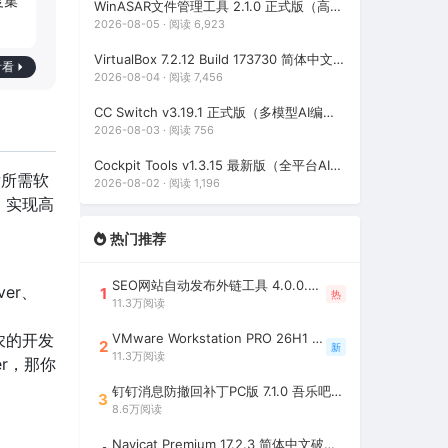
度集
WinASAR文件管理工具 2.1.0 正式版（高仿WinRAR，最好用的Electron ASAR文件打包/解包工具、压缩/解压工具）
2026-08-05 · 阅读 6,923
VirtualBox 7.2.12 Build 173730 简体中文绿色便携版（免费开源的虚拟机）
看看
2026-08-04 · 阅读 7,456
CC Switch v3.19.1 正式版（多模型AI编程助手统一管理平台，AI编程必备工具）
2026-08-03 · 阅读 756
Cockpit Tools v1.3.15 最新版（全平台AI编程环境账号管理与多开神器，支持WorkBuddy一键签到）
开发所需软
2026-08-02 · 阅读 1,196
，实现高
热门推荐
SEO网站自动发布外链工具 4.0.0.0 吾乐吧优化版（智能代理狂刷外链）
ver、
1
热
11.3万阅读
VMware Workstation PRO 26H1 中文精简安装注册版 / 完整版（最好用的虚拟机软件）
 码农的开发
2
新
11.3万阅读
er，那你
钉钉消息防撤回补丁PC版 7.1.0 吾乐吧优化版（支持消息防撤回+钉钉多开+支持消息永不已读+去除钉钉水印）
3
8.6万阅读
Navicat Premium 17.2.3 简体中文破解版（多重数据库管理工具）