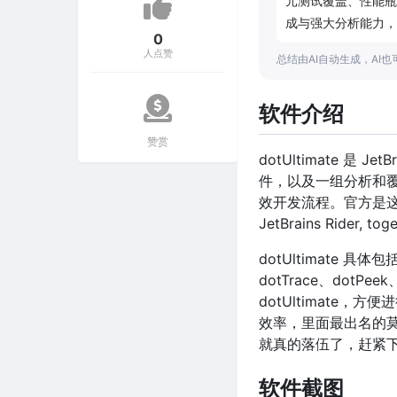
元测试覆盖、性能瓶
成与强大分析能力，
0
人点赞
总结由AI自动生成，AI
软件介绍
赞赏
dotUltimate 是 
件，以及一组分析和覆盖
效开发流程。官方是这么介绍的：
JetBrains Rider, tog
dotUltimate 具体包
dotTrace、dot
dotUltimate，方便
效率，里面最出名的莫过于
就真的落伍了，赶紧
软件截图