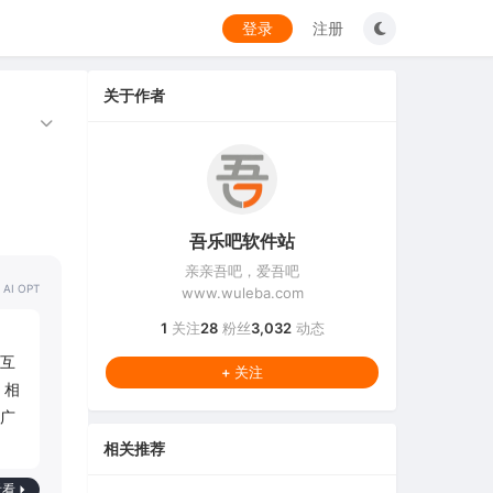
登录
注册
关于作者
吾乐吧软件站
亲亲吾吧，爱吾吧
 AI OPT
www.wuleba.com
1
关注
28
粉丝
3,032
动态
互
+ 关注
。相
广
相关推荐
看看