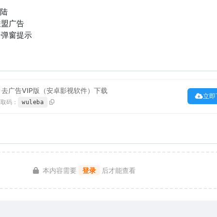
)
登陆
联盟广告
告弹窗提示
7.8 去广告VIP版（安卓影视软件）下载
立即
提取码：
wuleba
本内容需要
登录
后才能查看