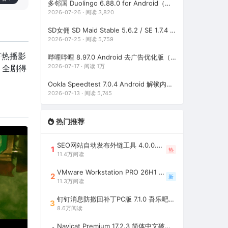
多邻国 Duolingo 6.88.0 for Android（解锁高级功能版，最多人使用的外语学习软件）
2026-07-26 · 阅读 3,820
SD女佣 SD Maid Stable 5.6.2 / SE 1.7.4 高级版破解版（安卓系统清理工具）
2026-07-25 · 阅读 5,759
下热播影
哔哩哔哩 8.97.0 Android 去广告优化版（集成哔哩漫游，免费观看中国大陆以外的版权番剧）
2026-07-17 · 阅读 1万
，全剧得
Ookla Speedtest 7.0.4 Android 解锁内购去广告版（最佳手机网速测试工具，支持5G测速软件）
2026-07-13 · 阅读 5,745
热门推荐
SEO网站自动发布外链工具 4.0.0.0 吾乐吧优化版（智能代理狂刷外链）
1
热
11.4万阅读
VMware Workstation PRO 26H1 中文精简安装注册版 / 完整版（最好用的虚拟机软件）
2
新
11.3万阅读
钉钉消息防撤回补丁PC版 7.1.0 吾乐吧优化版（支持消息防撤回+钉钉多开+支持消息永不已读+去除钉钉水印）
3
8.6万阅读
Navicat Premium 17.2.3 简体中文破解版（多重数据库管理工具）