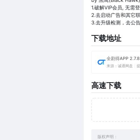
by 黑鹰(Black Hawk
1.破解VIP会员, 无需
2.去启动广告和其它
3.去升级检测，去公
下载地址
全剧得APP 2.
来源：诚通网盘
|
高速下载
版权声明：