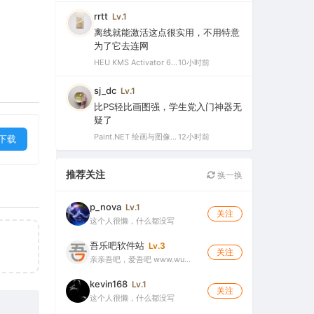
rrtt
Lv.1
离线就能激活这点很实用，不用特意
为了它去连网
HEU KMS Activator 64.0 简体中文版（支持激活最新版Windows/Office离线永久激活）
10小时前
sj_dc
Lv.1
比PS轻比画图强，学生党入门神器无
疑了
Paint.NET 绘画与图像处理软件 v5.1.12 官方版（Windows 免费开源图像编辑工具）
12小时前
下载
推荐关注
换一换
p_nova
Lv.1
关注
这个人很懒，什么都没写
吾乐吧软件站
Lv.3
关注
亲亲吾吧，爱吾吧 www.wu…
kevin168
Lv.1
关注
这个人很懒，什么都没写