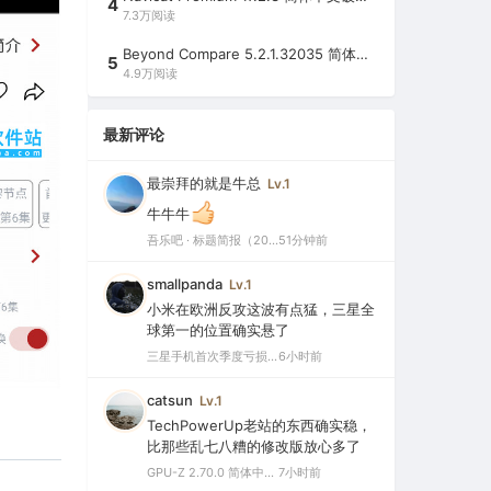
4
7.3万阅读
Beyond Compare 5.2.1.32035 简体中文注册版（超强文件/夹比较工具）
5
4.9万阅读
最新评论
最崇拜的就是牛总
Lv.1
牛牛牛
吾乐吧 · 标题简报（2026-08-08）
51分钟前
smallpanda
Lv.1
小米在欧洲反攻这波有点猛，三星全
球第一的位置确实悬了
三星手机首次季度亏损，中国市场仅剩0.1%份额背后的三大败因
6小时前
catsun
Lv.1
TechPowerUp老站的东西确实稳，
比那些乱七八糟的修改版放心多了
GPU-Z 2.70.0 简体中文汉化版（显卡测试专业的软件）
7小时前