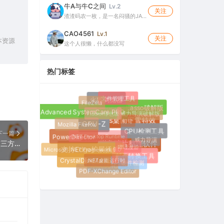
牛A与牛C之间
Lv.2
关注
渣渣码农一枚，是一名闷骚的JA…
CAO4561
Lv.1
关注
本资源
这个人很懒，什么都没写
热门标签
文件管理工具
FileZilla
火狐浏览器
Process Lasso破解版
Fiddler绿色版
威力导演破解版
Advanced SystemCare PRO
钉钉
Mozilla Firefox
Windows桌面下雪特效
GPU-Z
.NET Desktop Runtime
CPU检测工具
下一篇
PowerDirector
威力导演
HuYa v2.1.1 for TV电视盒子（虎牙直播第三方客户端，也有抖音直播源）
哔哩漫游
Microsoft .NET Framework 9.0
快速磁盘碎片整理软件
支持Edge扩展插件
.NET桌面运行时
邮件转换工具
CrystalDiskMark
硬件检测
系统优化工具
PDF-XChange Editor