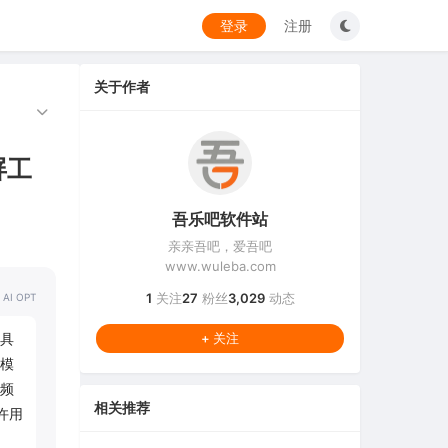
登录
注册
关于作者
屏工
吾乐吧软件站
亲亲吾吧，爱吾吧
www.wuleba.com
1
关注
27
粉丝
3,029
动态
 AI OPT
件具
+ 关注
模
频
相关推荐
许用