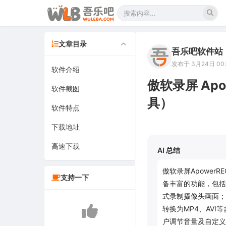
文章目录
吾乐吧软件站
发布于 3月24日 00:
软件介绍
傲软录屏 Apo
软件截图
具）
软件特点
下载地址
高速下载
AI 总结
傲软录屏ApowerR
支持一下
备丰富的功能，包括
式录制摄像头画面；
转换为MP4、AV
户调节音量及自定义