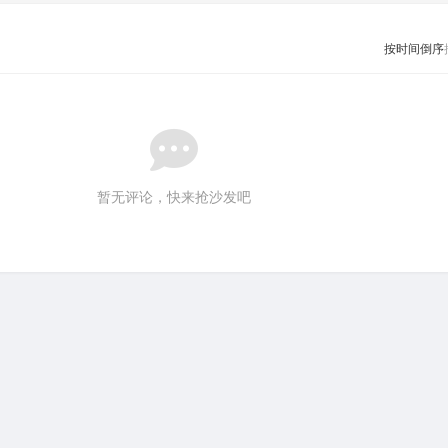
按时间倒序
暂无评论，快来抢沙发吧
关于我们
·
申请友链
·
捐赠本站
·
网站地图
·
隐私政策
·
用户协议
·
留言板