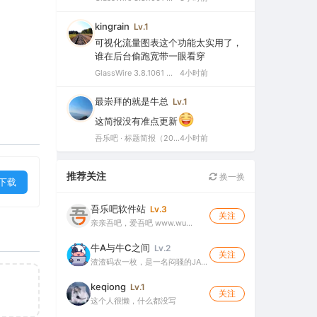
kingrain
Lv.1
可视化流量图表这个功能太实用了，
谁在后台偷跑宽带一眼看穿
GlassWire 3.8.1061 中文特别版（可视化网络监控与个人防火墙）
4小时前
最崇拜的就是牛总
Lv.1
这简报没有准点更新
吾乐吧 · 标题简报（2026-08-06）
4小时前
推荐关注
换一换
下载
吾乐吧软件站
Lv.3
关注
亲亲吾吧，爱吾吧 www.wu…
牛A与牛C之间
Lv.2
关注
渣渣码农一枚，是一名闷骚的JA…
keqiong
Lv.1
关注
这个人很懒，什么都没写