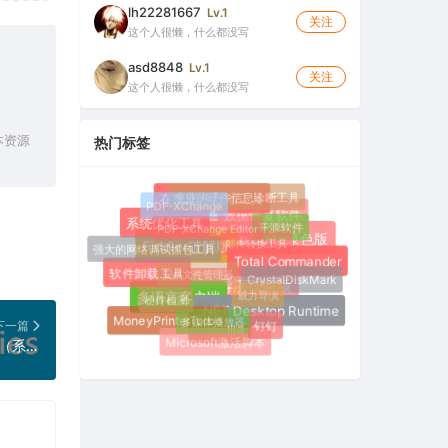
lh22281667
Lv.1
关注
这个人很懒，什么都没写
asd8848
Lv.1
关注
这个人很懒，什么都没写
本资源
热门标签
专业的硬件信息诊断工具
在线图片压缩工具
PDF-XChange
数据恢复软件
PDF-XChange Editor
开源软件
系统优化工具
邮件转换工具
Hasleo Backup Suite绿色版
强大的网络调试抓包工具
Fiddler破解版
Total Commander
安卓文件管理器
软件卸载工具
CrystalDiskMark
威力导演
威力导演破解版
硬件检测
多语言客户端
.NET Desktop Runtime
多媒体播放器
MoneyPrinterTurbo
钉钉
下一篇
FileZilla
Microsoft激活脚本
Glary Utilities Pro 6.38.0.42 中文破解版（系统维护军刀百宝箱）