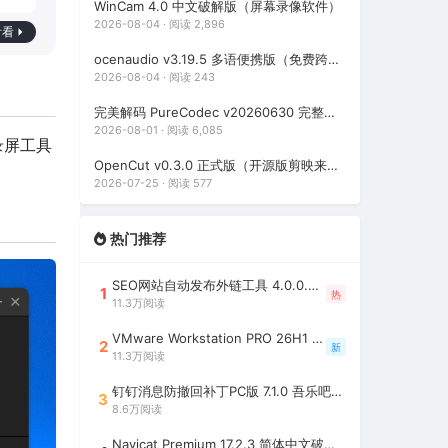
WinCam 4.0 中文破解版（屏幕录像软件）
2026-08-04 · 阅读 2,896
看看
ocenaudio v3.19.5 多语便携版（免费跨平台录音与音频编辑软件）
2026-08-04 · 阅读 243
完美解码 PureCodec v20260630 完整版（全能影音解码包）
2026-08-01 · 阅读 6,085
的录屏工具
OpenCut v0.3.0 正式版（开源版剪映来了，免费开源跨平台视频编辑工具）
2026-07-25 · 阅读 577
热门推荐
SEO网站自动发布外链工具 4.0.0.0 吾乐吧优化版（智能代理狂刷外链）
1
热
11.3万阅读
VMware Workstation PRO 26H1 中文精简安装注册版 / 完整版（最好用的虚拟机软件）
2
新
11.3万阅读
钉钉消息防撤回补丁PC版 7.1.0 吾乐吧优化版（支持消息防撤回+钉钉多开+支持消息永不已读+去除钉钉水印）
3
8.6万阅读
Navicat Premium 17.2.3 简体中文破解版（多重数据库管理工具）