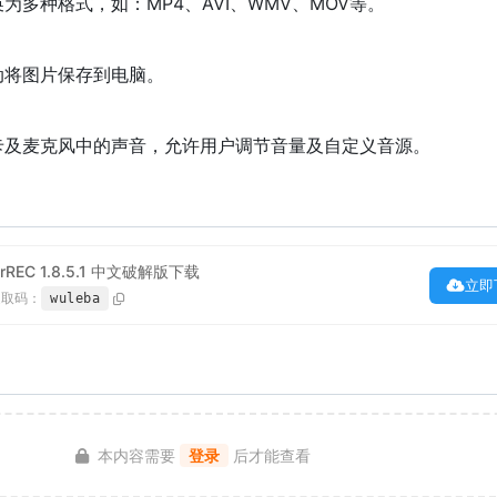
为多种格式，如：MP4、AVI、WMV、MOV等。
动将图片保存到电脑。
卡及麦克风中的声音，允许用户调节音量及自定义音源。
REC 1.8.5.1 中文破解版下载
立即
提取码：
wuleba
本内容需要
登录
后才能查看