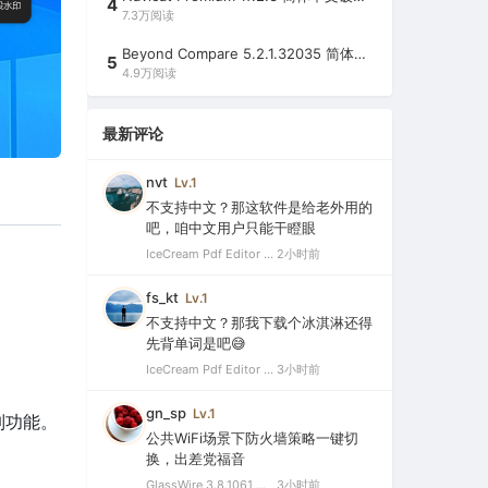
4
7.3万阅读
Beyond Compare 5.2.1.32035 简体中文注册版（超强文件/夹比较工具）
5
4.9万阅读
最新评论
nvt
Lv.1
不支持中文？那这软件是给老外用的
吧，咱中文用户只能干瞪眼
IceCream Pdf Editor Pro 3.32 破解便携版（冰淇淋PDF编辑器）
2小时前
fs_kt
Lv.1
不支持中文？那我下载个冰淇淋还得
先背单词是吧😅
IceCream Pdf Editor Pro 3.32 破解便携版（冰淇淋PDF编辑器）
3小时前
gn_sp
Lv.1
制功能。
公共WiFi场景下防火墙策略一键切
换，出差党福音
GlassWire 3.8.1061 中文特别版（可视化网络监控与个人防火墙）
3小时前