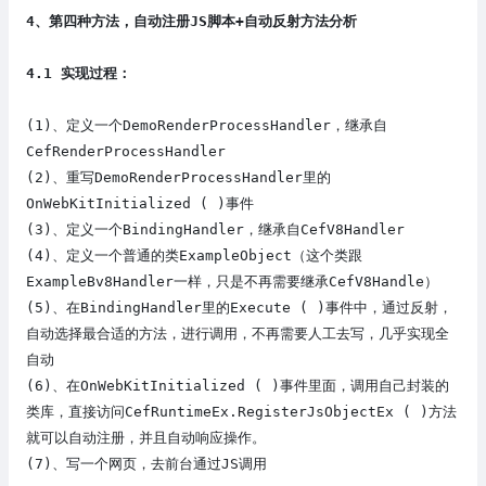
4、
第
四
种方法，自动
注册
JS脚本
+自动反射
方法分析
4
.1
实现过程：
(1)
、
定义一个
DemoRenderProcessHandler，继承自
CefRenderProcessHandler
(2)
、
重写DemoRenderProcessHandler
里的
OnWebKitInitialized ( )事件
(3)
、
定义一个BindingHandler，继承自CefV8Handler
(4)
、定义一个普通的类ExampleObject（这个类跟
ExampleBv8Handler一样，只是不再需要继承
CefV8Handle
）
(5)
、
在BindingHandler里的Execute ( )事件中，
通过反射，
自动选择最合适的方法，进行调用，不再需要人工去写，几乎实现全
自动
(6)
、
在
OnWebKitInitialized ( )事件
里面
，
调用自己封装的
类库
，直接访问
CefRuntimeEx.RegisterJsObjectEx
( )方法
就可以自动注册，并且自动响应操作。
(7)
、
写一个网页，去前台通过JS调用