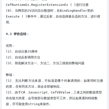
CefRuntime
Ex
.RegisterExtension
Ex
( )进行注册
(8)
、当网页的JS访问后台数据时，
在BindingHandler里的
Execute ( )事件中，
通过反射，自动选择最合适的方法，进行调
用。
4
.3 评价总结：
优势：
(1)
、
自动注册JS脚本
(2)
、
自动反射调用方法
(3)
、彻底解决方法一、方法二、方法三残留的弊端问题
弊端：
(1)
、无法判断方法来源，不知道是哪个对象调用的；如果同时注册
的类，含有同名方法，就会全部被响应。
(2)
、由于
C#、Javascript、CefV8Value，三者之间
的
数据类型
存在较大跨度，会导致部分数据类型不工作，所以如果遇到特殊数
据，尽可能使用string来操作。