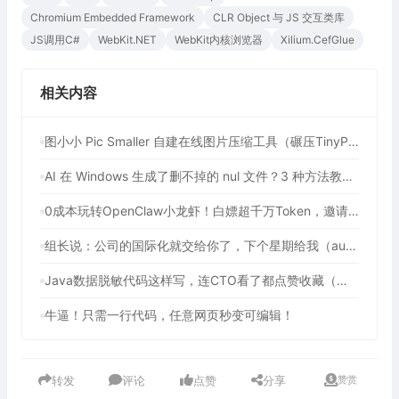
Chromium Embedded Framework
CLR Object 与 JS 交互类库
JS调用C#
WebKit.NET
WebKit内核浏览器
Xilium.CefGlue
相关内容
图小小 Pic Smaller 自建在线图片压缩工具（碾压TinyPNG！90%开发者不知道的免费图像压缩利器）
AI 在 Windows 生成了删不掉的 nul 文件？3 种方法教你强制删除
0成本玩转OpenClaw小龙虾！白嫖超千万Token，邀请好友最高可享百亿Token，2年内有效（包含腾讯、七牛云等多个平台活动）
组长说：公司的国际化就交给你了，下个星期给我（auto-i18n-translation-plugins 前端全自动国际化插件）
Java数据脱敏代码这样写，连CTO看了都点赞收藏（提供3种方法解决数据脱敏问题）
牛逼！只需一行代码，任意网页秒变可编辑！
转发
评论
点赞
分享
赞赏