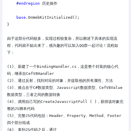
#endregion
历史操作
base
.OnWebKitInitialized();
}
由于这部分代码较多，实现过程较复杂，所以阐述下具体的实现流
程，代码就不贴出来了，感兴趣的可以加入QQ群一起讨论！流程如
下：
(1)
、新建了一个BindingHandler.cs，这是整个封装的核心代
码，继承自CefV8Handler
(2)
、通过反射，找到对应的对象，并提取他的所有属性、方法
(3)
、难点在于C#数据类型、Javascript数据类型、CefV8Value
数据类型，三者之间的数据转换
(4)
、调用自己写的
CreateJavascriptFull
( )，获得该对象完
整的JS脚本代码
(5)
、完整JS代码包括：Header、Property、Method、Footer
四个部分组成
(6)
、拿到JS代码之后，通过