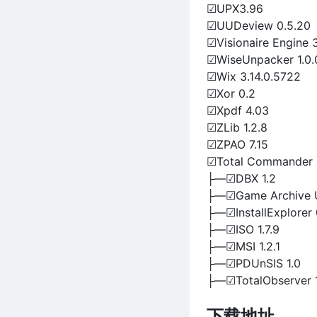
☑UPX3.96
☑UUDeview 0.5.20
☑Visionaire Engine 3
☑WiseUnpacker 1.0.
☑Wix 3.14.0.5722
☑Xor 0.2
☑Xpdf 4.03
☑ZLib 1.2.8
☑ZPAO 7.15
☑Total Commander -
├—☑DBX 1.2
├—☑Game Archive U
├—☑InstallExplorer 
├—☑ISO 1.7.9
├—☑MSI 1.2.1
├—☑PDUnSIS 1.0
├—☑TotalObserver 1
下载地址