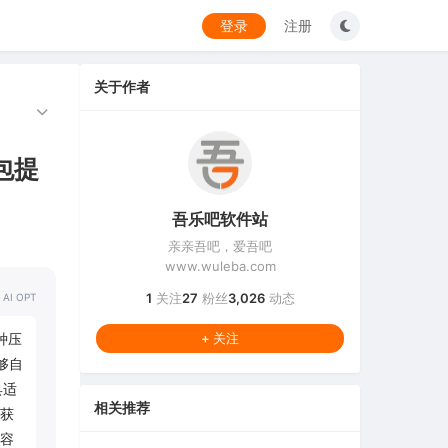
登录
注册
关于作者
解包提
吾乐吧软件站
亲亲吾吧，爱吾吧
www.wuleba.com
1
关注
27
粉丝
3,026
动态
 AI OPT
余种压
+ 关注
能够自
具适
相关推荐
获
容