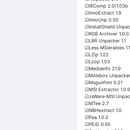
☑I6Comp 2.0/1.03b
☑InnoExtract 1.9
☑InnoUnp 0.50
☑InstallShield Unpa
☑KGB Archiver 1.0.0
☑LBR Unpacker 1.1
☑Less MSIerables 1.
☑LZip 1.22
☑Lzop 1.03
☑MediaInfo 21.9
☑Molebox Unpacker
☑Msgunfimt 0.21
☑MSI Extractor 1.0.0
☑JsWare-MSI Unpack
☑MTee 2.7
☑NBHextract 1.0
☑Pea 1.0.2
☑PEiD 0.95