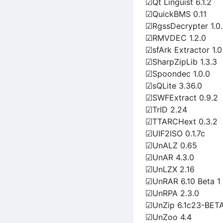
☑Qt Linguist 6.1.2
☑QuickBMS 0.11
☑RgssDecrypter 1.0.
☑RMVDEC 1.2.0
☑sfArk Extractor 1.0
☑SharpZipLib 1.3.3
☑Spoondec 1.0.0
☑sQLite 3.36.0
☑SWFExtract 0.9.2
☑TrID 2.24
☑TTARCHext 0.3.2
☑UIF2ISO 0.1.7c
☑UnALZ 0.65
☑UnAR 4.3.0
☑UnLZX 2.16
☑UnRAR 6.10 Beta 1
☑UnRPA 2.3.0
☑UnZip 6.1c23-BET
☑UnZoo 4.4