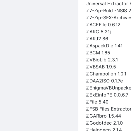
Universal Extractor
☑7-Zip-Buld -NSIS 2
☑7-Zip-SFX-Archives-
☑ACEFile 0.6.12
☑ARC 5.21j
☑ARJ2.86
☑AspackDie 1.41
☑BCM 1.65
☑VBioLib 2.3.1
☑VBSAB 1.9.5
☑Champolion 1.0.1
☑DAA2ISO 0.1.7e
☑EnigmaVBUnpacke
☑ExEinfoPE 0.0.6.7
☑File 5.40
☑FSB Files Extractor
☑GARbro 1.5.44
☑Godotdec 2.1.0
☑Helpdeco 2.1.4