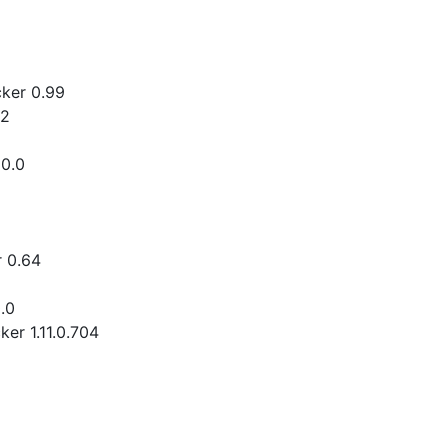
cker 0.99
.2
10.0
 0.64
.0
er 1.11.0.704