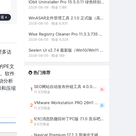
IObit Uninstaller Pro 15.5.0.11 绿色特别版（强大的软件卸载工具）
2026-08-06 · 阅读 7,186
看看
WinASAR文件管理工具 2.1.0 正式版（高仿WinRAR，最好用的Electron ASAR文件打包/解包工具、压缩/解压工具）
2026-08-05 · 阅读 6,931
Wise Registry Cleaner Pro 11.3.3.735 绿色便携版（注册表清理工具）
2026-08-05 · 阅读 4,328
Seelen UI v2.7.4 最新版（Win10/Win11 个性化桌面美化工具）
型多达
2026-08-05 · 阅读 189
壳的PE文
热门推荐
了。软件
自动分析
SEO网站自动发布外链工具 4.0.0.0 吾乐吧优化版（智能代理狂刷外链）
源和压缩
1
热
11.3万阅读
VMware Workstation PRO 26H1 中文精简安装注册版 / 完整版（最好用的虚拟机软件）
2
新
11.3万阅读
钉钉消息防撤回补丁PC版 7.1.0 吾乐吧优化版（支持消息防撤回+钉钉多开+支持消息永不已读+去除钉钉水印）
3
8.6万阅读
Navicat Premium 17.2.3 简体中文破解版（多重数据库管理工具）