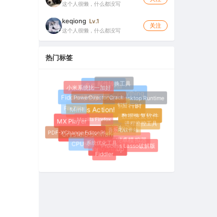
这个人很懒，什么都没写
keqiong
Lv.1
关注
这个人很懒，什么都没写
热门标签
邮件转换工具
小米系统比一加好
多媒体播放器
PowerDirector Crack
Everything
.NET Desktop Runtime
钉钉
Fiddler绿色版
FileZilla
.NET桌面运行时
Mozilla Firefox
Mirillis Action!
数据恢复软件
进程监控工具
MX Player
吾乐吧软件站
PDF-XChange Editor Plus
开源软件
CrystalDiskMark
系统优化工具
安卓模拟器
Process Lasso破解版
CPU-Z
Inno Setup
Fiddler