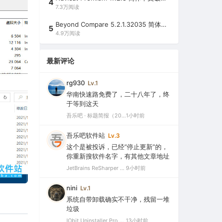
4
7.3万阅读
Beyond Compare 5.2.1.32035 简体中文注册版（超强文件/夹比较工具）
5
4.9万阅读
最新评论
rg930
Lv.1
华南快速路免费了，二十八年了，终
于等到这天
吾乐吧 · 标题简报（2026-08-06）
1小时前
吾乐吧软件站
Lv.3
这个是被投诉，已经“停止更新”的，
你重新搜软件名字，有其他文章地址
JetBrains ReSharper 2021.2.1 Ultimate 官方最新破解版+注册机（VS最好用的插件，停止更新）
9小时前
nini
Lv.1
系统自带卸载确实不干净，残留一堆
垃圾
IObit Uninstaller Pro 15.5.0.11 绿色特别版（强大的软件卸载工具）
13小时前