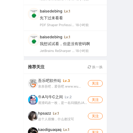
baisedebing
Lv.1
先下过来看看
PDF Shaper Professional 15.6 中文破解版（强大实用的全能PDF工具箱）
18小时前
baisedebing
Lv.1
我想试试看，但是没有密码啊
JetBrains ReSharper 2021.2.1 Ultimate 官方最新破解版+注册机（VS最好用的插件，停止更新）
18小时前
推荐关注
换一换
吾乐吧软件站
Lv.3
关注
亲亲吾吧，爱吾吧 www.wu…
牛A与牛C之间
Lv.2
关注
渣渣码农一枚，是一名闷骚的JA…
hpsazz
Lv.1
关注
这个人很懒，什么都没写
kaodiguaqaq
Lv.1
关注